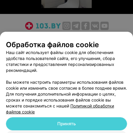
О проекте
Новости проекта
Размещение рекламы
Обработка файлов cookie
Медицинский маркетинг
Публичный договор
Пользовательское соглашение
Способы оплаты
Наш сайт использует файлы cookie для обеспечения
удобства пользователей сайта, его улучшения, сбора
Вакансии
Партнеры
статистики и предоставления персонализированных
Написать руководителю 103.by
рекомендаций.
Написать в поддержку
Вы можете настроить параметры использования файлов
Персональные настройки cookie
cookie или изменить свое согласие в более позднее время.
Обработка персональных данных
Для получения дополнительной информации о целях,
сроках и порядке использования файлов cookie вы
можете ознакомиться с нашей
Политикой обработки
файлов cookie
Принять