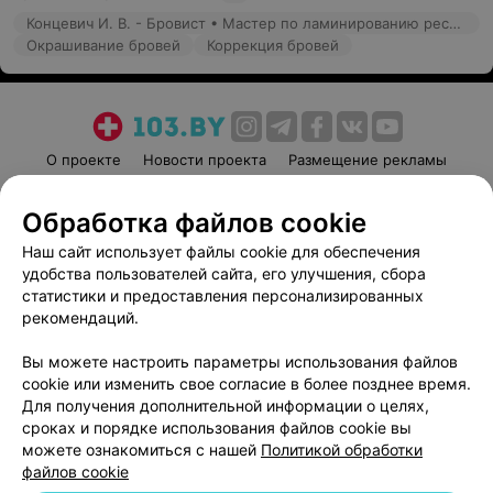
Концевич И. В. - Бровист • Мастер по ламинированию ресниц
Окрашивание бровей
Коррекция бровей
О проекте
Новости проекта
Размещение рекламы
Медицинский маркетинг
Публичный договор
Обработка файлов cookie
Пользовательское соглашение
Способы оплаты
Наш сайт использует файлы cookie для обеспечения
Вакансии
Партнеры
удобства пользователей сайта, его улучшения, сбора
Написать руководителю 103.by
статистики и предоставления персонализированных
Написать в поддержку
рекомендаций.
Персональные настройки cookie
Вы можете настроить параметры использования файлов
Обработка персональных данных
cookie или изменить свое согласие в более позднее время.
Для получения дополнительной информации о целях,
сроках и порядке использования файлов cookie вы
можете ознакомиться с нашей
Политикой обработки
файлов cookie