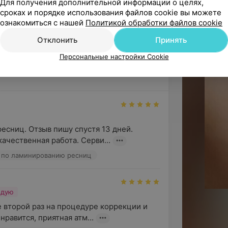
Для получения дополнительной информации о целях,
ндую
сроках и порядке использования файлов cookie вы можете
очень приятная девушка! Всем 
ознакомиться с нашей
Политикой обработки файлов cookie
ание ресничек, коррекцию и окраш...
Отклонить
Принять
Персональные настройки Cookie
есниц. Отзыв пишу спустя 13 дней. 
ачественная работа. Серви...
ер по ламинированию ресниц
ндую
е второй раз на процедуре коррекции и 
равится, приятная атм...