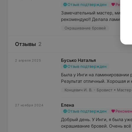
Отзыв подтвержден
Рекоме
Замечательный мастер, милая и 
рекомендую!! Делала ламиниров
Окрашивание бровей
Отзывы
2
Бусько Наталья
2 апреля 2025
Отзыв подтвержден
Была у Инги на ламинировании р
Результат отличный. Хорошая и к
Концевич И. В. - Бровист • Маст
Елена
27 ноября 2024
Отзыв подтвержден
Рекоме
Добрый день. У Инги, я была уж
окрашивание бровей. Очень всё н