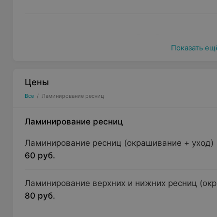
Особенности пр
Показать ещ
К основным полезным свойствам ламинирования р
Цены
Все
/
Ламинирование ресниц
Долговременный результат:
стойкий может сохран
Укрепление ресниц:
составы насыщают волоски ке
Ламинирование ресниц
Естественный вид:
ресницы выглядят ухоженными
Ламинирование ресниц (окрашивание + уход)
усилий.
60 руб.
Ключевые этапы процедуры:
Ламинирование верхних и нижних ресниц (окр
Подготовка:
очищение ресниц и области вокруг гл
80 руб.
Нанесение состава:
создание изгиба, фиксация фо