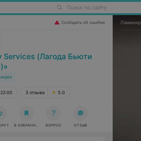
Поиск по сайту
Ламинир
Сообщить об ошибке
 Services (Лагода Бьюти
)»
ржден
 22:00
3 отзыва
5.0
ШРУТ
В ИЗБРАННОЕ
ВОПРОС
ОТЗЫВ