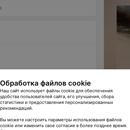
отки для сохранения результата.
ё
и после процедуры?
я:
е первых суток.
Обработка файлов cookie
 формы.
Наш сайт использует файлы cookie для обеспечения
удобства пользователей сайта, его улучшения, сбора
одчеркнуть естественную красоту
статистики и предоставления персонализированных
выразительный вид на продолжительный
рекомендаций.
Вы можете настроить параметры использования файлов
cookie или изменить свое согласие в более позднее время.