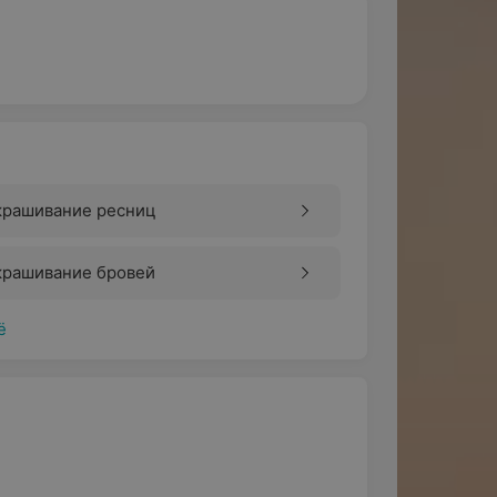
крашивание ресниц
крашивание бровей
ё