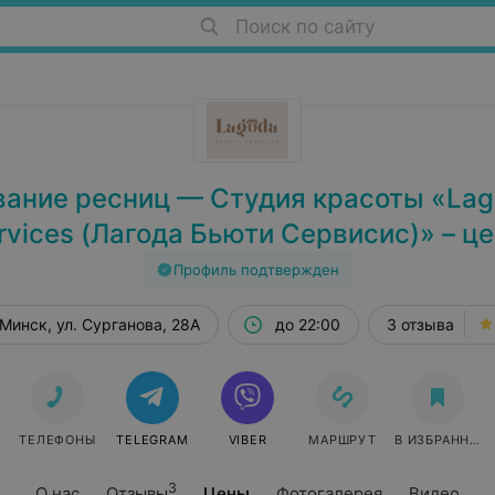
Поиск по сайту
ание ресниц — Студия красоты «Lag
rvices (Лагода Бьюти Сервисис)» – ц
Профиль подтвержден
Минск, ул. Сурганова, 28А
до 22:00
3 отзыва
Я
ТЕЛЕФОНЫ
TELEGRAM
VIBER
МАРШРУТ
В ИЗБРАННОЕ
3
О нас
Отзывы
Цены
Фотогалерея
Видео