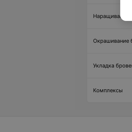
Наращивание 
Окрашивание 
Укладка брове
Комплексы